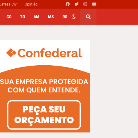
Defesa Civil
Opinião
GO
TO
AM
MS
RS