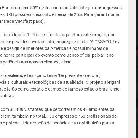
o Banco oferece 50% de desconto no valor integral dos ingressos
tões BRB possuem desconto especial de 25%. Para garantir uma
entrada VIP (fast pass).
taca a importância do setor de arquitetura e decoração, que
ente e gera desenvolvimento, emprego e renda. "A CASACOR é a
te e design de interiores da Américas e possui milhares de
 honra participar do evento como Banco oficial pelo 2º ano
periência aos nossos clientes", disse.
brasileiros e tem como tema "De presente, o agora",
is, culturais e tecnológicas da atualidade. O projeto abrigará
que terão como cenário o campo do famoso estádio brasiliense.
s obras.
u com 30.130 visitantes, que percorreram os 49 ambientes da
param, também, no total, 130 empresas e 750 profissionais de
m o potencial de geração de negócios e a contribuição para a