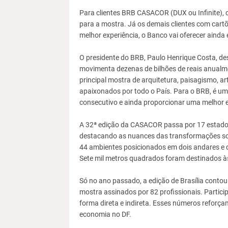
Para clientes BRB CASACOR (DUX ou Infinite), 
para a mostra. Já os demais clientes com car
melhor experiência, o Banco vai oferecer ainda 
O presidente do BRB, Paulo Henrique Costa, des
movimenta dezenas de bilhões de reais anualm
principal mostra de arquitetura, paisagismo, ar
apaixonados por todo o País. Para o BRB, é uma
consecutivo e ainda proporcionar uma melhor ex
A 32ª edição da CASACOR passa por 17 estados 
destacando as nuances das transformações socia
44 ambientes posicionados em dois andares e 
Sete mil metros quadrados foram destinados à
Só no ano passado, a edição de Brasília conto
mostra assinados por 82 profissionais. Partici
forma direta e indireta. Esses números reforça
economia no DF.