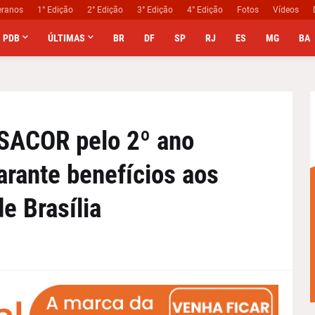
eranos
1° Edição
2° Edição
3° Edição
4° Edição
Fotos
Vídeos
PDB
ÚLTIMAS
BR
DF
SP
RJ
ES
MG
BA
ASACOR pelo 2º ano
arante benefícios aos
e Brasília