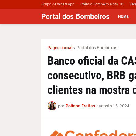
Grupo de WhatsApp
Prêmio Bombeiro Nota 10
Vet
Portal dos Bombeiros
HOME
Página inicial
Portal dos Bombeiros
Banco oficial da C
consecutivo, BRB g
clientes na mostra d
por
Poliana Freitas
-
agosto 15, 2024