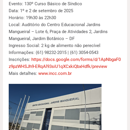
Evento: 130º Curso Básico de Síndico
Data: 1º e 2 de setembro de 2025
Horário: 19h30 às 22h30
Local: Auditório do Centro Educacional Jardins
Mangueiral – Lote 6, Praça de Atividades 2, Jardins
Mangueiral, Jardim Botânico – DF
Ingresso Social: 2 kg de alimento não perecível
Informações: (61) 98232-2015 | (61) 3054-0543
Inscrições:
https://docs.google.com/forms/d/1ApNbgaF0
z9pzWHSJh9-ERqAl93siU1qXCxkiQbxHdfk/preview
Mais detalhes:
www.incc.com.br