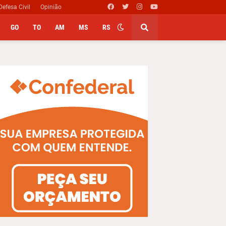
Defesa Civil
Opinião
GO
TO
AM
MS
RS