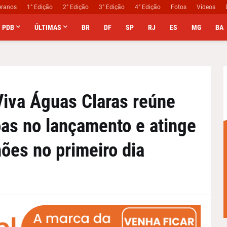
eranos
1° Edição
2° Edição
3° Edição
4° Edição
Fotos
Vídeos
PDB
ÚLTIMAS
BR
DF
SP
RJ
ES
MG
BA
Viva Águas Claras reúne
oas no lançamento e atinge
ões no primeiro dia