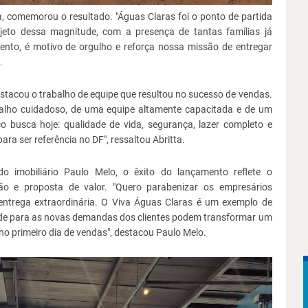
a, comemorou o resultado. "Águas Claras foi o ponto de partida
jeto dessa magnitude, com a presença de tantas famílias já
nto, é motivo de orgulho e reforça nossa missão de entregar
.
estacou o trabalho de equipe que resultou no sucesso de vendas.
abalho cuidadoso, de uma equipe altamente capacitada e de um
o busca hoje: qualidade de vida, segurança, lazer completo e
ra ser referência no DF", ressaltou Abritta.
o imobiliário Paulo Melo, o êxito do lançamento reflete o
ação e proposta de valor. "Quero parabenizar os empresários
 entrega extraordinária. O Viva Águas Claras é um exemplo de
ade para as novas demandas dos clientes podem transformar um
o primeiro dia de vendas", destacou Paulo Melo.