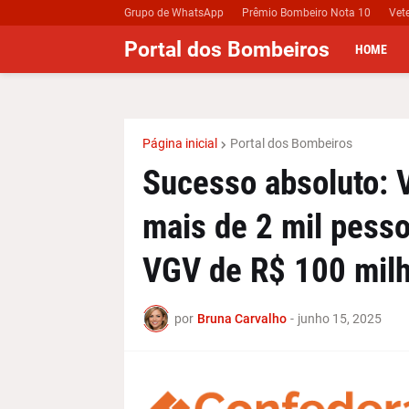
Grupo de WhatsApp
Prêmio Bombeiro Nota 10
Vet
Portal dos Bombeiros
HOME
Página inicial
Portal dos Bombeiros
Sucesso absoluto: 
mais de 2 mil pess
VGV de R$ 100 milh
por
Bruna Carvalho
-
junho 15, 2025