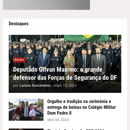
Destaques
BAHIA
Deputado Gilvan Maximo: o grande
defensor das Forças de Segurança do DF
por
Larissa Nascimento
-
maio 15, 2024
Orgulho e tradição na cerimônia e
entrega de boinas no Colégio Militar
Dom Pedro II
abril 08, 2024