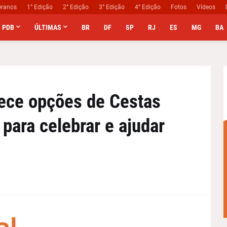
eranos
1° Edição
2° Edição
3° Edição
4° Edição
Fotos
Vídeos
PDB
ÚLTIMAS
BR
DF
SP
RJ
ES
MG
BA
rece opções de Cestas
 para celebrar e ajudar