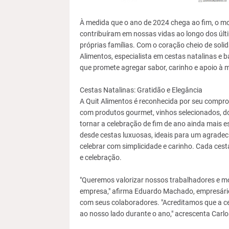
À medida que o ano de 2024 chega ao fim, o mo
contribuíram em nossas vidas ao longo dos últ
próprias famílias. Com o coração cheio de solid
Alimentos, especialista em cestas natalinas e b
que promete agregar sabor, carinho e apoio à 
Cestas Natalinas: Gratidão e Elegância
A Quit Alimentos é reconhecida por seu comprom
com produtos gourmet, vinhos selecionados, do
tornar a celebração de fim de ano ainda mais 
desde cestas luxuosas, ideais para um agradeci
celebrar com simplicidade e carinho. Cada cest
e celebração.
"Queremos valorizar nossos trabalhadores e m
empresa," afirma Eduardo Machado, empresário 
com seus colaboradores. "Acreditamos que a ce
ao nosso lado durante o ano," acrescenta Carlo