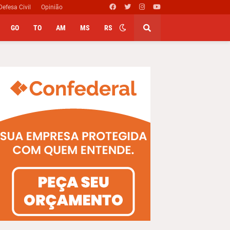
Defesa Civil
Opinião
GO
TO
AM
MS
RS