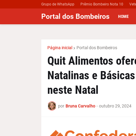
Grupo de WhatsApp
Prêmio Bombeiro Nota 10
Vet
Portal dos Bombeiros
HOME
Página inicial
Portal dos Bombeiros
Quit Alimentos ofe
Natalinas e Básicas
neste Natal
por
Bruna Carvalho
-
outubro 29, 2024