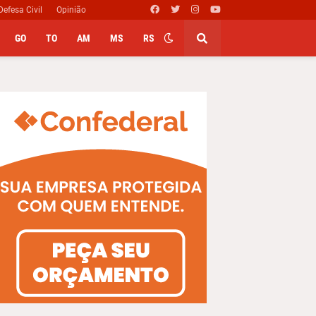
Defesa Civil
Opinião
GO
TO
AM
MS
RS