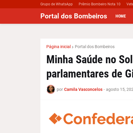
Grupo de WhatsApp
Prêmio Bombeiro Nota 10
Vet
Portal dos Bombeiros
HOME
Página inicial
Portal dos Bombeiros
Minha Saúde no So
parlamentares de G
por
Camila Vasconcelos
-
agosto 15, 20