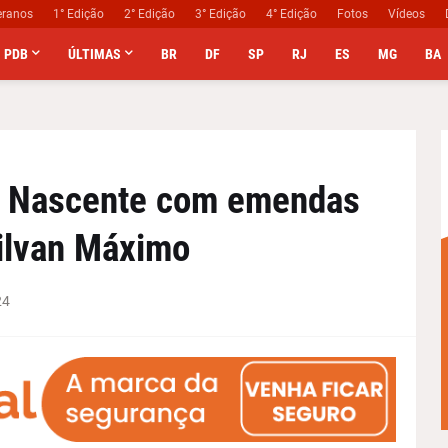
eranos
1° Edição
2° Edição
3° Edição
4° Edição
Fotos
Vídeos
PDB
ÚLTIMAS
BR
DF
SP
RJ
ES
MG
BA
l Nascente com emendas
ilvan Máximo
24