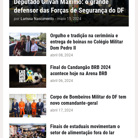
Deputado Gilvan Maximo: o grande
defensor das Forças de Segurança do DF
por
Larissa Nascimento
-
maio 15, 2024
Orgulho e tradição na cerimônia e
entrega de boinas no Colégio Militar
Dom Pedro II
abril 08, 2024
Final do Candangão BRB 2024
acontece hoje na Arena BRB
abril 06, 2024
Corpo de Bombeiros Militar do DF tem
novo comandante-geral
abril 17, 2024
Finais de estaduais movimentam o
setor de alimentação fora do lar