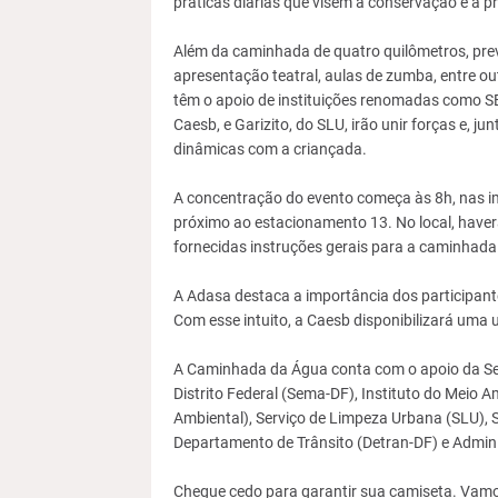
práticas diárias que visem a conservação e a pr
Além da caminhada de quatro quilômetros, pr
apresentação teatral, aulas de zumba, entre ou
têm o apoio de instituições renomadas como SE
Caesb, e Garizito, do SLU, irão unir forças e, 
dinâmicas com a criançada.
A concentração do evento começa às 8h, nas i
próximo ao estacionamento 13. No local, haverá
fornecidas instruções gerais para a caminhada
A Adasa destaca a importância dos participant
Com esse intuito, a Caesb disponibilizará uma
A Caminhada da Água conta com o apoio da Sec
Distrito Federal (Sema-DF), Instituto do Meio Am
Ambiental), Serviço de Limpeza Urbana (SLU), Se
Departamento de Trânsito (Detran-DF) e Admini
Chegue cedo para garantir sua camiseta. Vamo