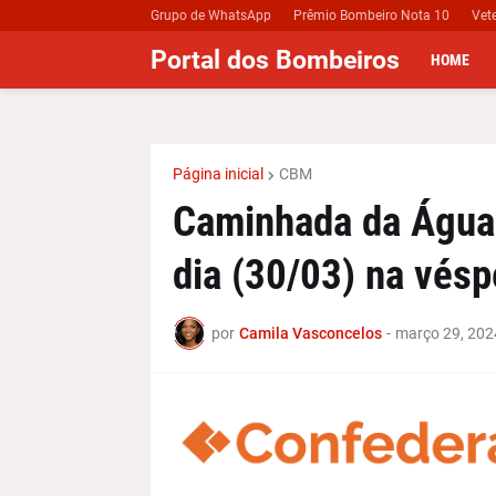
Grupo de WhatsApp
Prêmio Bombeiro Nota 10
Vet
Portal dos Bombeiros
HOME
Página inicial
CBM
Caminhada da Água
dia (30/03) na vés
por
Camila Vasconcelos
-
março 29, 202