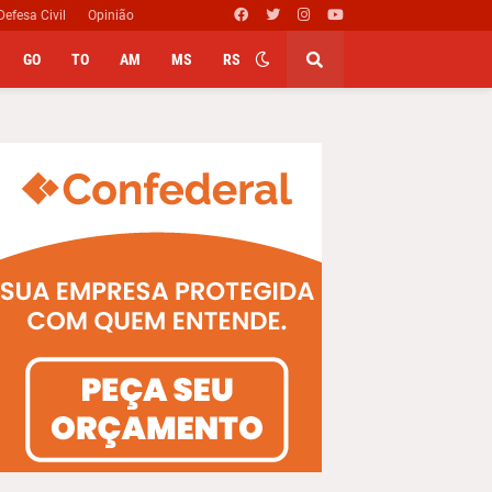
Defesa Civil
Opinião
GO
TO
AM
MS
RS