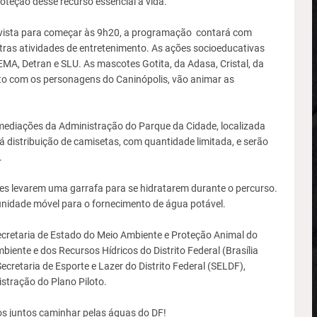
oteção desse recurso essencial à vida.
evista para começar às 9h20, a programação contará com
tras atividades de entretenimento. As ações socioeducativas
MA, Detran e SLU. As mascotes Gotita, da Adasa, Cristal, da
junto com os personagens do Caninópolis, vão animar as
mediações da Administração do Parque da Cidade, localizada
 distribuição de camisetas, com quantidade limitada, e serão
.
es levarem uma garrafa para se hidratarem durante o percurso.
 unidade móvel para o fornecimento de água potável.
retaria de Estado do Meio Ambiente e Proteção Animal do
biente e dos Recursos Hídricos do Distrito Federal (Brasília
cretaria de Esporte e Lazer do Distrito Federal (SELDF),
stração do Plano Piloto.
s juntos caminhar pelas águas do DF!