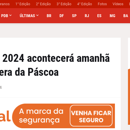
eranos
1° Edição
2° Edição
3° Edição
4° Edição
Fotos
Vídeos
PDB
ÚLTIMAS
BR
DF
SP
RJ
ES
MG
BA
 2024 acontecerá amanhã
pera da Páscoa
4